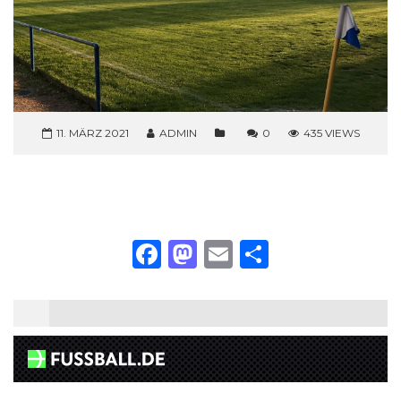
11. MÄRZ 2021
ADMIN
0
435 VIEWS
Facebook
Mastodon
Email
Teilen