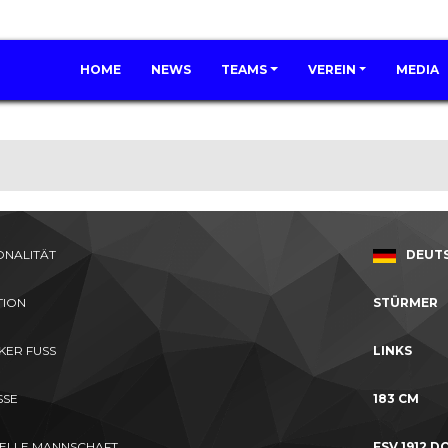
HOME
NEWS
TEAMS
VEREIN
MEDIA
ONALITÄT
DEUT
TION
STÜRMER
KER FUSS
LINKS
SE
183 CM
ELLE MANNSCHAFT
FSV 1912 