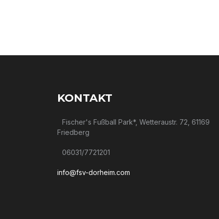
Leaflet
|
Map
data ©
OpenStreetMap
contributors
KONTAKT
Fischer's Fußball Park*, Wetteraustr. 72, 61169
Friedberg
06031/7721201
info@fsv-dorheim.com